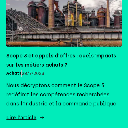
Scope 3 et appels d’offres : quels impacts
sur les métiers achats ?
29/7/2026
Achats
Nous décryptons comment le Scope 3
redéfinit les compétences recherchées
dans l'industrie et la commande publique.
Lire l'article