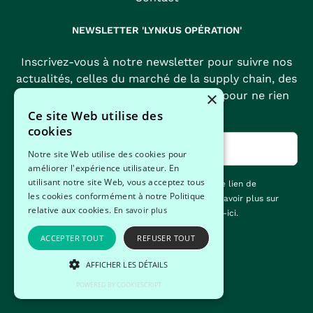
NEWSLETTER 'LYNKUS OPÉRATION'
Inscrivez-vous à notre newsletter pour suivre nos
actualités, celles du marché de la supply chain, des
×
achats et des opérations et surtout pour ne rien
manquer de nos offres !
Ce site Web utilise des
cookies
Notre site Web utilise des cookies pour
améliorer l'expérience utilisateur. En
utilisant notre site Web, vous acceptez tous
Vous pouvez vous désabonner à tout moment via le lien de
les cookies conformément à notre Politique
désincription figurant dans la newsletter. Pour en savoir plus sur
relative aux cookies.
En savoir plus
notre politique de protection des données,
cliquez-ici
.
ACCEPTER TOUT
REFUSER TOUT
Une entreprise du groupe
AFFICHER LES DÉTAILS
POWERED BY COOKIESCRIPT