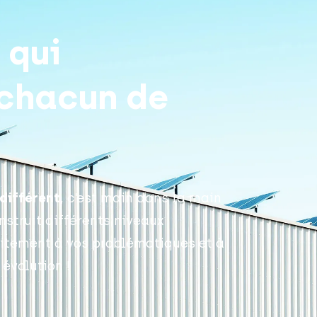
 qui
 chacun de
différent
, c’est main dans la main
nstruit différents niveaux
faitement à vos problématiques et à
évolution !