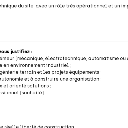
chnique du site, avec un rôle très opérationnel et un i
ous justifiez :
génieur (mécanique, électrotechnique, automatisme ou é
e en environnement industriel ;
génierie terrain et les projets équipements ;
autonomie et à construire une organisation ;
 et orienté solutions ;
ssionnel (souhaité).
e réelle liberté de construction