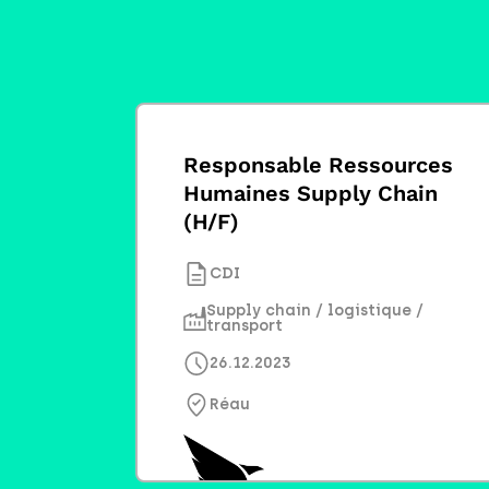
Responsable Ressources
Humaines Supply Chain
(H/F)
CDI
Supply chain / logistique /
transport
26.12.2023
Réau