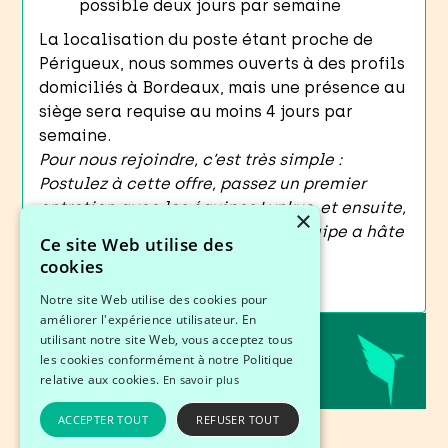
possible deux jours par semaine
La localisation du poste étant proche de
Périgueux, nous sommes ouverts à des profils
domiciliés à Bordeaux, mais une présence au
siège sera requise au moins 4 jours par
semaine.
Pour nous rejoindre, c’est très simple :
Postulez à cette offre, passez un premier
entretien avec les équipes Lynkus, et ensuite,
×
rendez-vous chez nous ! Toute l’équipe a hâte
Ce site Web utilise des
de vous voir à bord :)
cookies
Notre site Web utilise des cookies pour
améliorer l'expérience utilisateur. En
utilisant notre site Web, vous acceptez tous
Partager cette offre
les cookies conformément à notre Politique
relative aux cookies.
En savoir plus
ACCEPTER TOUT
REFUSER TOUT