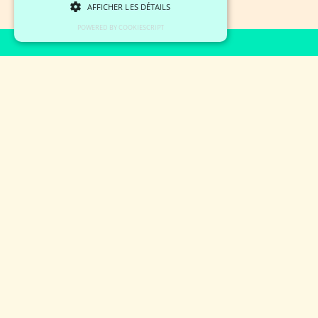
AFFICHER LES DÉTAILS
POWERED BY COOKIESCRIPT
Découvrir plus d’offres
Découvrez les offres du moment.
Responsable
Chef de Pr
Ressources
Qualité Pr
Humaines Supply
(H/F)
Chain (H/F)
CDI