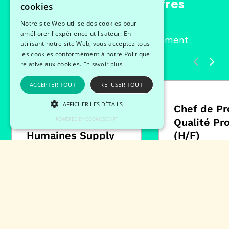
Découvrir plus d’offres
cookies
Notre site Web utilise des cookies pour
améliorer l'expérience utilisateur. En
Découvrez les offres du moment.
utilisant notre site Web, vous acceptez tous
les cookies conformément à notre Politique
relative aux cookies.
En savoir plus
ACCEPTER TOUT
REFUSER TOUT
AFFICHER LES DÉTAILS
Responsable
Chef de Pr
POWERED BY COOKIESCRIPT
Ressources
Qualité Pr
Humaines Supply
(H/F)
Chain (H/F)
CDI
CDI
Mayenne
Réau