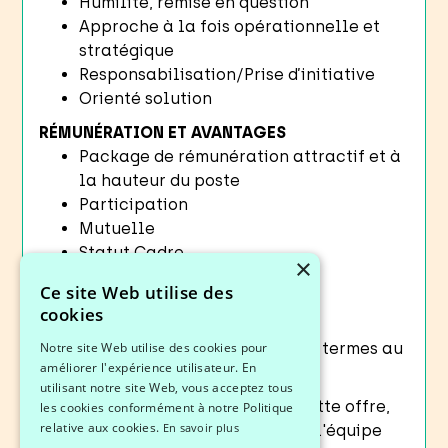
Humilité, remise en question
Approche à la fois opérationnelle et
stratégique
Responsabilisation/Prise d’initiative
Orienté solution
RÉMUNÉRATION ET AVANTAGES
Package de rémunération attractif et à
la hauteur du poste
Participation
Mutuelle
Statut Cadre
×
Remboursement de frais
Ce site Web utilise des
CSE
cookies
RTT
Notre site Web utilise des cookies pour
Évolutions possibles à moyen termes au
améliorer l'expérience utilisateur. En
sein du groupe
utilisant notre site Web, vous acceptez tous
Pour nous rejoindre : Postulez à cette offre,
les cookies conformément à notre Politique
relative aux cookies.
En savoir plus
passez un premier entretien avec l'équipe