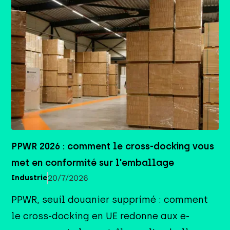
PPWR 2026 : comment le cross-docking vous
met en conformité sur l'emballage
20/7/2026
Industrie
PPWR, seuil douanier supprimé : comment
le cross-docking en UE redonne aux e-