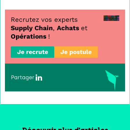
Recrutez vos experts
Supply Chain
,
Achats
et
Opérations
!
Je recrute
Je postule
Partager