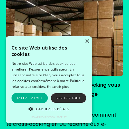
×
Ce site Web utilise des
cookies
Notre site Web utilise des cookies pour
améliorer l'expérience utilisateur. En
utilisant notre site Web, vous acceptez tous
les cookies conformément à notre Politique
PPWR 2026 : comment le cross-docking vous
relative aux cookies.
En savoir plus
met en conformité sur l'emballage
ACCEPTER TOUT
REFUSER TOUT
20/7/2026
Industrie
AFFICHER LES DÉTAILS
PPWR, seuil douanier supprimé : comment
POWERED BY COOKIESCRIPT
le cross-docking en UE redonne aux e-