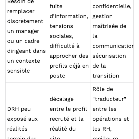
Besoin de
fuite
confidentielle,
remplacer
d’information,
gestion
discrètement
tensions
maîtrisée de
un manager
sociales,
la
ou un cadre
difficulté à
communication,
dirigeant dans
approcher des
sécurisation
un contexte
profils déjà en
de la
sensible
poste
transition
Rôle de
décalage
“traducteur”
DRH peu
entre le profil
entre les
exposé aux
recruté et la
opérations et
réalités
réalité du
les RH,
terrain des
site,
meilleure