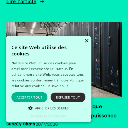
Lire l'article
×
Ce site Web utilise des
cookies
Notre site Web utilise des cookies pour
améliorer l'expérience utilisateur. En
utilisant notre site Web, vous acceptez tous
les cookies conformément à notre Politique
relative aux cookies.
En savoir plus
ACCEPTER TOUT
REFUSER TOUT
Profils data en Supply Chain : ce que
AFFICHER LES DÉTAILS
change vraiment leur montée en puissance
POWERED BY COOKIESCRIPT
20/7/2026
Supply Chain