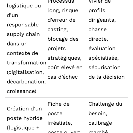
Processus
Vivier de
logistique ou
long, risque
profils
d’un
d’erreur de
dirigeants,
responsable
casting,
chasse
supply chain
blocage des
directe,
dans un
projets
évaluation
contexte de
stratégiques,
spécialisée,
transformation
coût élevé en
sécurisation
(digitalisation,
cas d’échec
de la décision
décarbonation,
croissance)
Fiche de
Challenge du
Création d’un
poste
besoin,
poste hybride
irréaliste,
calibrage
(logistique +
poste ouvert
marché,