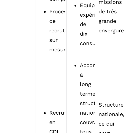
missions
Équipe
Processus
de très
expérimentée
de
grande
de
recrutement
envergure
dix
sur
consultants
mesure
Accompagnement
à
long
terme,
structure
Structure
Recrutement
nationale
nationale,
en
couvrant
ce qui
CDI,
tous