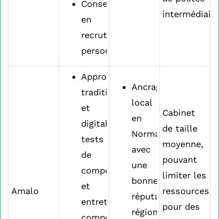
Conseils
intermédiair
en
recrutement
personnalisés
Approches
Ancrage
traditionnelles
local
et
Cabinet
en
digitales,
de taille
Normandie
tests
moyenne,
avec
de
pouvant
une
compétences
limiter les
bonne
et
Amalo
ressources
réputation
entretiens
pour des
régionale
comportementaux