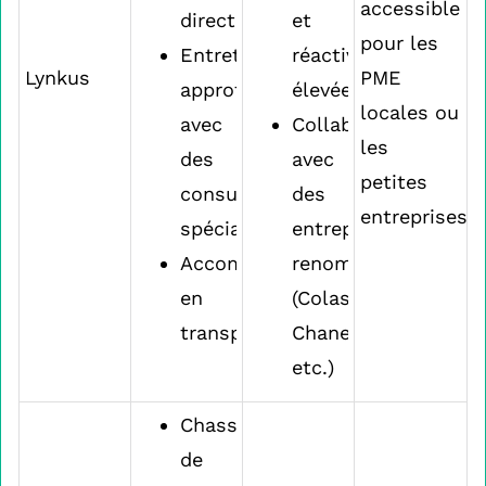
accessible
directe
et
pour les
Entretiens
réactivité
Lynkus
PME
approfondis
élevée
locales ou
avec
Collaborations
les
des
avec
petites
consultants
des
entreprises
spécialisés
entreprises
Accompagnement
renommées
en
(Colas,
transparence
Chanel,
etc.)
Chasse
de