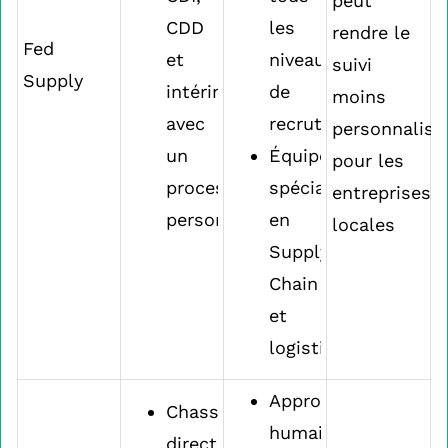
peut
CDD
les
rendre le
Fed
et
niveaux
suivi
Supply
intérim
de
moins
avec
recrutement
personnalisé
un
Équipe
pour les
processus
spécialisée
entreprises
personnalisé
en
locales
Supply
Chain
et
logistique
Approche
Chasse
humaine
directe