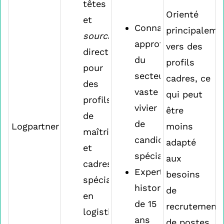
têtes
Orienté
et
Connaissance
principaleme
sourcing
approfondie
vers des
direct
du
profils
pour
secteur,
cadres, ce
des
vaste
qui peut
profils
vivier
être
de
de
Logpartner
moins
maîtrise
candidats
adapté
et
spécialisés
aux
cadres
Expertise
besoins
spécialisés
historique
de
en
de 15
recrutement
logistique
ans
de postes