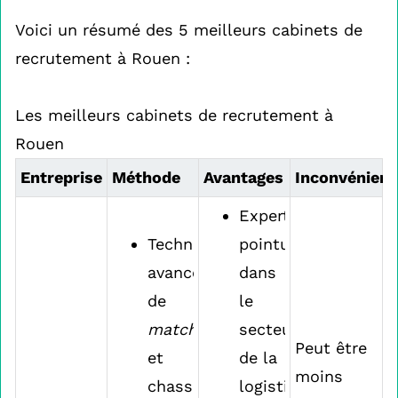
Voici un résumé des 5 meilleurs cabinets de
recrutement à Rouen :
Les meilleurs cabinets de recrutement à
Rouen
Entreprise
Méthode
Avantages
Inconvénient
Expertise
Technologies
pointue
avancées
dans
de
le
matching
secteur
Peut être
et
de la
moins
chasse
logistique