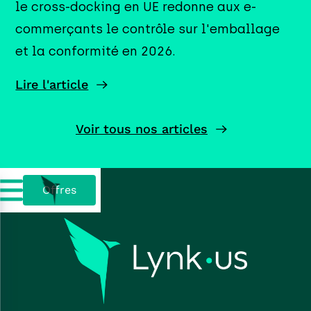
le cross-docking en UE redonne aux e-
commerçants le contrôle sur l'emballage
et la conformité en 2026.
Lire l'article
Voir tous nos articles
Offres