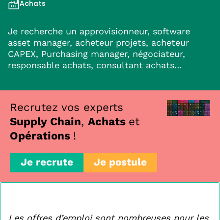
Achats
Je recherche un approvisionneur, software
asset manager, acheteur projets, acheteur
CAPEX, Purchasing manager, négociateur,
responsable achats, consultant achats…
Recrutez vos experts
Supply Chain
,
Achats
et
Opérations
!
Je recrute
Je postule
Les offres d’emploi sont nombreuses pour les