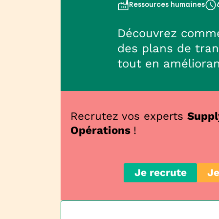
Ressources humaines
Découvrez commen
des plans de tran
tout en améliorant
Recrutez vos experts
Suppl
Opérations
!
Je recrute
Je