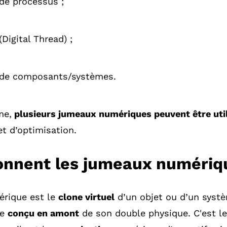
de processus ;
Digital Thread) ;
 de composants/systèmes.
me,
plusieurs jumeaux numériques peuvent être uti
et d’optimisation.
nnent les jumeaux numériq
rique est le
clone virtuel
d’un objet ou d’un syst
re
conçu en amont
de son double physique. C'est l