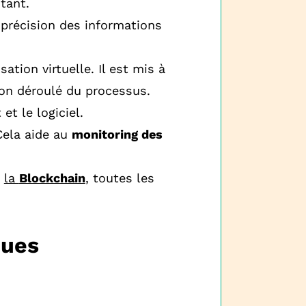
tant.
c précision des informations
sation virtuelle. Il est mis à
on déroulé du processus.
 et le logiciel.
Cela aide au
monitoring des
u
la
Blockchain
, toutes les
ques