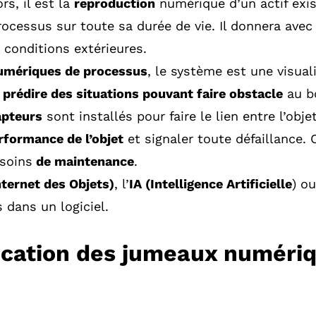
s, il est la
reproduction
numérique d’un actif exis
 processus sur toute sa durée de vie. Il donnera ave
 conditions extérieures.
umériques de processus
, le système est une visuali
 prédire des situations pouvant faire obstacle
au b
apteurs
sont installés pour faire le lien entre l’objet
rformance de l’objet
et signaler toute défaillance. 
esoins
de maintenance
.
nternet des Objets)
, l’
IA (Intelligence Artificielle
) o
 dans un logiciel.
ication des jumeaux numéri