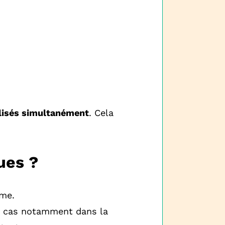
lisés simultanément
. Cela
ues ?
ème.
e cas notamment dans la